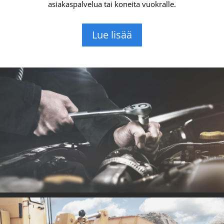
asiakaspalvelua tai koneita vuokralle.
Lue lisää