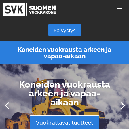
Päivystys
Koneiden vuokrausta arkeen ja
vapaa-aikaan
Koneiden vuokrausta
arkeen ja vapaa-
aikaan
Vuokrattavat tuotteet