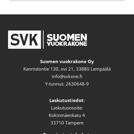
google map on my website
Suomen vuokrakone Oy
Kannistontie 130, ovi 21, 33880 Lempäälä
info@svkone.fi
Y-tunnus: 2630648-9
Laskutustiedot:
Laskutusosoite:
Kokinmäenkatu 4
33710 Tampere